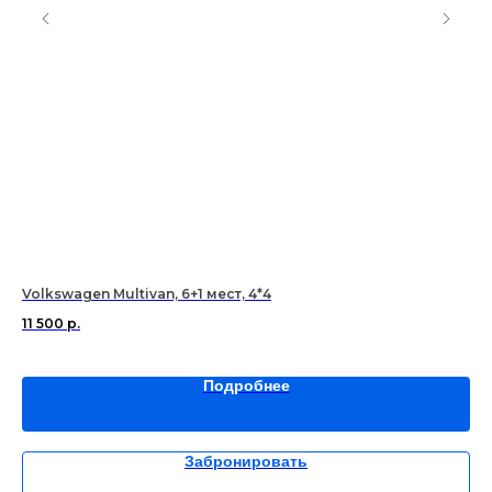
Volkswagen Multivan, 6+1 мест, 4*4
Re
11 500
р.
3 
Подробнее
Забронировать