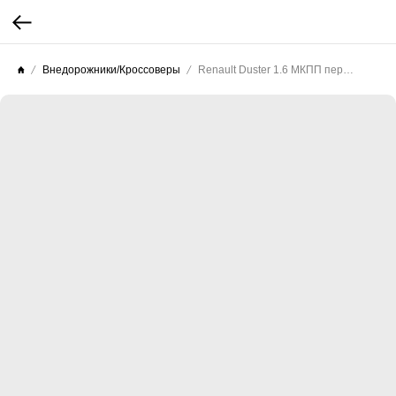
Внедорожники/Кроссоверы
Renault Duster 1.6 МКПП передний привод