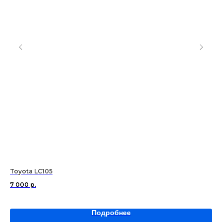
Toyota LC105
Nis
7 000
р.
6 
Подробнее