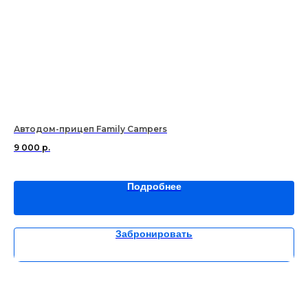
Автодом-прицеп Family Campers
Sk
9 000
р.
4 
Подробнее
Забронировать